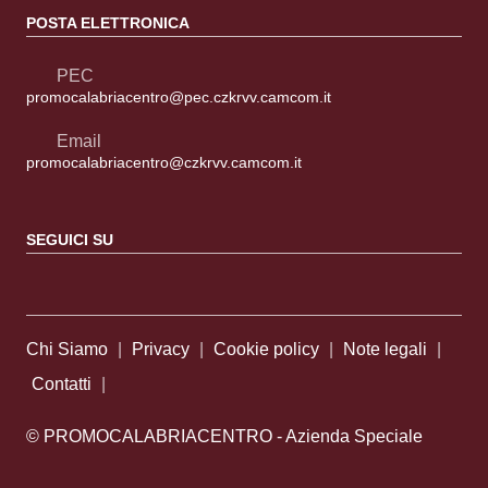
POSTA ELETTRONICA
PEC
promocalabriacentro@pec.czkrvv.camcom.it
Email
promocalabriacentro@czkrvv.camcom.it
SEGUICI SU
Sezione Link Utili
Chi Siamo
|
Privacy
|
Cookie policy
|
Note legali
|
Contatti
|
© PROMOCALABRIACENTRO - Azienda Speciale
della Camera di Commercio di Catanzaro Crotone Vibo