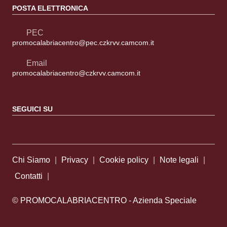
POSTA ELETTRONICA
PEC
promocalabriacentro@pec.czkrvv.camcom.it
Email
promocalabriacentro@czkrvv.camcom.it
SEGUICI SU
Sezione Link Utili
Chi Siamo
|
Privacy
|
Cookie policy
|
Note legali
|
Contatti
|
© PROMOCALABRIACENTRO - Azienda Speciale
della Camera di Commercio di Catanzaro Crotone Vibo