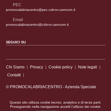
PEC
promocalabriacentro@pec.czkrvv.camcom.it
Email
promocalabriacentro@czkrvv.camcom.it
SEGUICI SU
Sezione Link Utili
Chi Siamo
|
Privacy
|
Cookie policy
|
Note legali
|
Contatti
|
© PROMOCALABRIACENTRO - Azienda Speciale
della Camera di Commercio di Catanzaro Crotone Vibo
Questo sito utilizza cookie tecnici, analytics e di terze parti.
Valentia | P.IVA 02630920797
Proseguendo nella navigazione accetti l’utilizzo dei cookie.