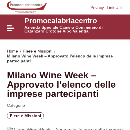
Vai ai contenuti
Privacy
Link Utili
Vai al menu di navigazione
Vai al footer
Promocalabriacentro
Azienda Speciale Camera Commercio di
Attiva / disattiva la navigazione
Catanzaro Crotone Vibo Valentia
Home
/
Fiere e Missioni
/
Milano Wine Week – Approvato l’elenco delle imprese
partecipanti
Milano Wine Week –
Approvato l’elenco delle
imprese partecipanti
Categorie
Fiere e Missioni