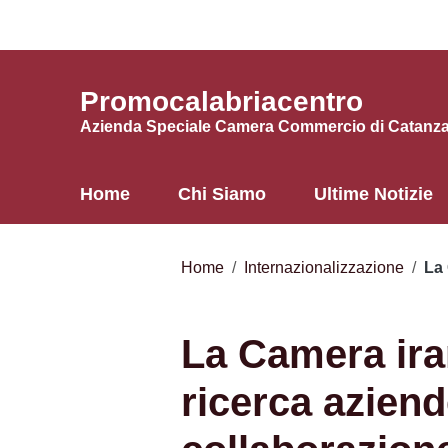
Vai ai contenuti
Vai al menu di navigazione
Vai al footer
Promocalabriacentro
Azienda Speciale Camera Commercio di Catanzar
Home
Chi Siamo
Ultime Notizie
Home
/
Internazionalizzazione
/
La 
La Camera ira
ricerca aziend