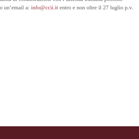
do un’email a:
info@ccii.it
entro e non oltre il 27 luglio p.v.
Pagina precedente
Pagina successiva