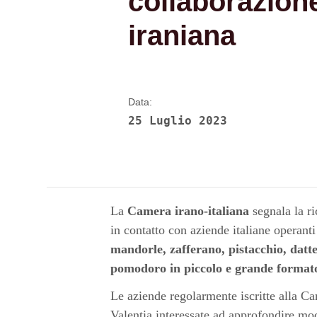
collaborazion
iraniana
Data:
25 Luglio 2023
La
Camera irano-italiana
segnala la ri
in contatto con aziende italiane operanti 
mandorle, zafferano, pistacchio, datter
pomodoro in piccolo e grande formato, 
Le aziende regolarmente iscritte alla 
Valentia interessate ad approfondire mo