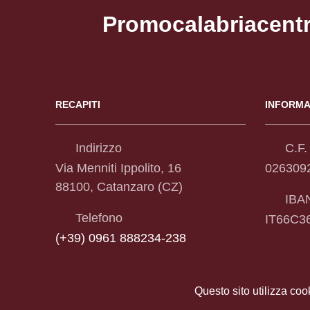
Promocalabriacent
RECAPITI
INFORMA
Indirizzo
C.F. 
Via Menniti Ippolito, 16
026309
88100, Catanzaro (CZ)
IBA
Telefono
IT66C3
(+39) 0961 888234-238
Questo sito utilizza coo
Sezione Link Utili
Chi Siamo
|
Privacy
|
Cookie policy
|
Note legali
|