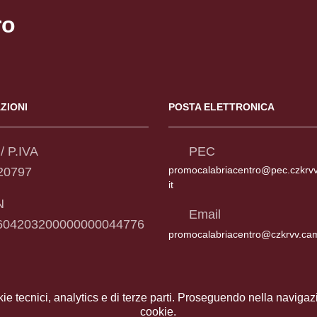
ro
ZIONI
POSTA ELETTRONICA
/ P.IVA
PEC
promocalabriacentro@pec.czkrv
20797
it
N
Email
604203200000000044776
promocalabriacentro@czkrvv.ca
kie tecnici, analytics e di terze parti. Proseguendo nella navigazio
cookie.
Contatti
|