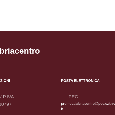
Pagina precedente
Pagina successiva
briacentro
ZIONI
POSTA ELETTRONICA
/ P.IVA
PEC
promocalabriacentro@pec.czkrv
20797
it