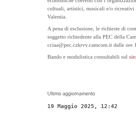
economiche coerenti con l’organizzazione
cultuali, artistici, musicali e/o ricreati
Valentia.
A pena di esclusione, le richieste di c
soggetto richiedente alla PEC della Ca
cciaa@pec.czkrvv.camcom.it dalle ore 10
Bando e modulistica consultabili sul
sit
Ultimo aggiornamento
19 Maggio 2025, 12:42