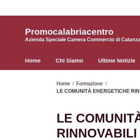
Vai ai contenuti
Vai al menu di navigazione
Vai al footer
Promocalabriacentro
Azienda Speciale Camera Commercio di Catanzar
Home
Chi Siamo
Ultime Notizie
Home
/
Formazione
/
LE COMUNITÀ ENERGETICHE RINN
LE COMUNIT
RINNOVABILI