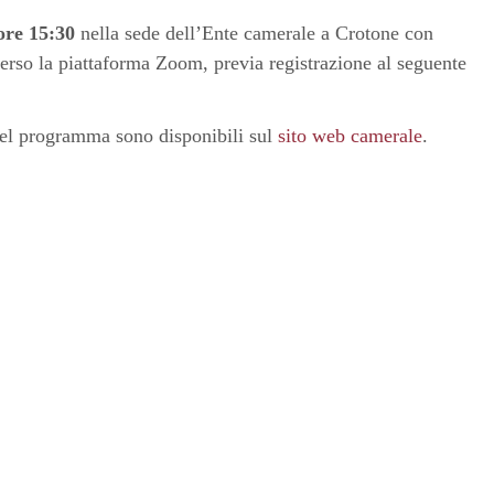
 ore 15:30
nella sede dell’Ente camerale a Crotone con
averso la piattaforma Zoom, previa registrazione al seguente
 nel programma sono disponibili sul
sito web camerale
.
Pagina precedente
Pagina successiva