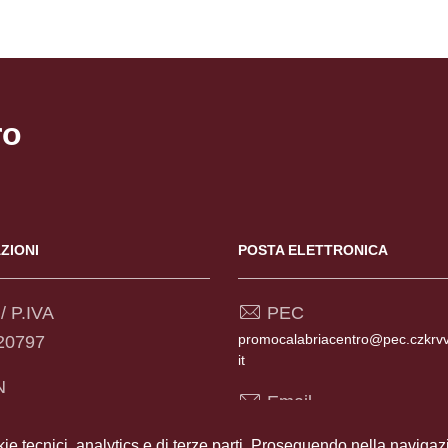
ro
ZIONI
POSTA ELETTRONICA
/ P.IVA
PEC
promocalabriacentro@pec.czkrv
20797
it
N
Email
604203200000000044776
promocalabriacentro@czkrvv.ca
kie tecnici, analytics e di terze parti. Proseguendo nella navigazio