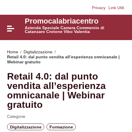
Vai ai contenuti
Privacy
Link Utili
Vai al menu di navigazione
Vai al footer
Promocalabriacentro
Azienda Speciale Camera Commercio di
Attiva / disattiva la navigazione
Catanzaro Crotone Vibo Valentia
Home
/
Digitalizzazione
/
Retail 4.0: dal punto vendita all’esperienza omnicanale |
Webinar gratuito
Retail 4.0: dal punto
vendita all’esperienza
omnicanale | Webinar
gratuito
Categorie
Digitalizzazione
Formazione