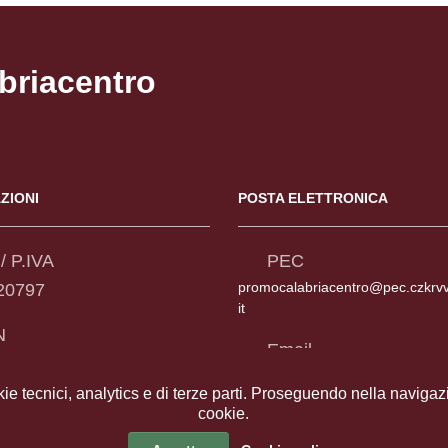
briacentro
ZIONI
POSTA ELETTRONICA
/ P.IVA
PEC
promocalabriacentro@pec.czkrv
20797
it
N
Email
604203200000000044776
promocalabriacentro@czkrvv.ca
kie tecnici, analytics e di terze parti. Proseguendo nella navigazio
cookie.