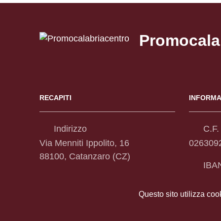
Promocala
RECAPITI
INFORMA
Indirizzo
C.F. 
Via Menniti Ippolito, 16
026309
88100, Catanzaro (CZ)
IBA
Telefono
IT66C3
(+39) 0961 888234-238
Questo sito utilizza coo