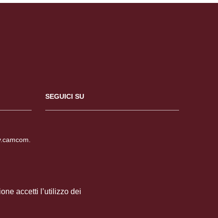
SEGUICI SU
v.camcom.
mcom.it
ne accetti l’utilizzo dei