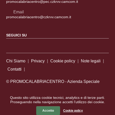
promocalabriacentro@pec.czkrvv.camcom.it
Email
promocalabriacentro@czkrvv.camcom.it
SEGUICI SU
Sezione Link Utili
Chi Siamo
|
Privacy
|
Cookie policy
|
Note legali
|
Contatti
|
© PROMOCALABRIACENTRO - Azienda Speciale
della Camera di Commercio di Catanzaro Crotone Vibo
Questo sito utilizza cookie tecnici, analytics e di terze parti.
Valentia | P.IVA 02630920797
Proseguendo nella navigazione accetti l’utilizzo dei cookie.
Accetto
Cookie policy