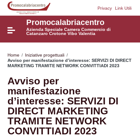
Vai ai contenuti
Privacy
Link Utili
Vai al menu di navigazione
Vai al footer
Promocalabriacentro
Azienda Speciale Camera Commercio di
Attiva / disattiva la navigazione
Catanzaro Crotone Vibo Valentia
Home
/
Iniziative progettuali
/
Avviso per manifestazione d’interesse: SERVIZI DI DIRECT
MARKETING TRAMITE NETWORK CONVITTIADI 2023
Avviso per
manifestazione
d’interesse: SERVIZI DI
DIRECT MARKETING
TRAMITE NETWORK
CONVITTIADI 2023