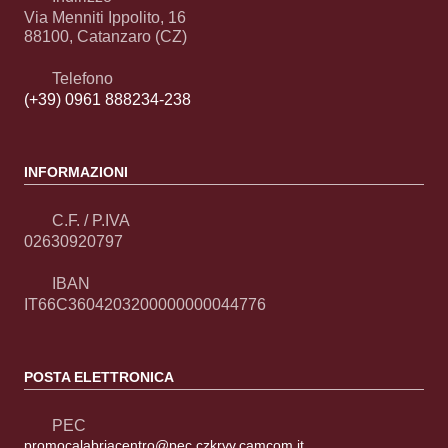
Via Menniti Ippolito, 16
88100, Catanzaro (CZ)
Telefono
(+39) 0961 888234-238
INFORMAZIONI
C.F. / P.IVA
02630920797
IBAN
IT66C3604203200000000044776
POSTA ELETTRONICA
PEC
promocalabriacentro@pec.czkrvv.camcom.it