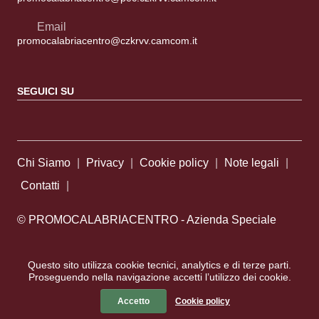
Email
promocalabriacentro@czkrvv.camcom.it
SEGUICI SU
Sezione Link Utili
Chi Siamo
|
Privacy
|
Cookie policy
|
Note legali
|
Contatti
|
© PROMOCALABRIACENTRO - Azienda Speciale
della Camera di Commercio di Catanzaro Crotone Vibo
Valentia | P.IVA 02630920797
Questo sito utilizza cookie tecnici, analytics e di terze parti.
Proseguendo nella navigazione accetti l’utilizzo dei cookie.
Accetto
Cookie policy