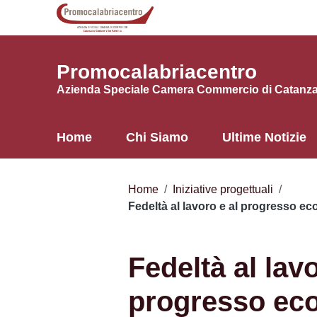
Vai ai contenuti
Vai al menu di navigazione
Vai al footer
Promocalabriacentro
Azienda Speciale Camera Commercio di Catanzar
Home
Chi Siamo
Ultime Notizie
Home
/
Iniziative progettuali
/
Fedeltà al lavoro e al progresso e
Fedeltà al lavo
progresso ec