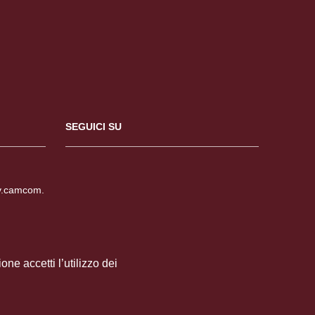
SEGUICI SU
v.camcom.
mcom.it
ne accetti l’utilizzo dei