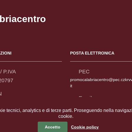
briacentro
ZIONI
POSTA ELETTRONICA
/ P.IVA
PEC
promocalabriacentro@pec.czkrv
20797
it
N
Email
604203200000000044776
promocalabriacentro@czkrvv.ca
kie tecnici, analytics e di terze parti. Proseguendo nella navigazio
cookie.
Accetto
Cookie policy