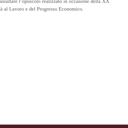
onsultare l’opuscolo realizzato in occasione della XX
tà al Lavoro e del Progresso Economico.
Pagina precedente
Pagina successiva