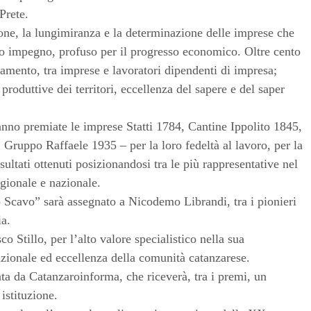
Prete.
zione, la lungimiranza e la determinazione delle imprese che
oro impegno, profuso per il progresso economico. Oltre cento
lamento, tra imprese e lavoratori dipendenti di impresa;
e produttive dei territori, eccellenza del sapere e del saper
anno premiate le imprese Statti 1784, Cantine Ippolito 1845,
ruppo Raffaele 1935 – per la loro fedeltà al lavoro, per la
risultati ottenuti posizionandosi tra le più rappresentative nel
gionale e nazionale.
 Scavo” sarà assegnato a Nicodemo Librandi, tra i pionieri
ia.
o Stillo, per l’alto valore specialistico nella sua
zionale ed eccellenza della comunità catanzarese.
ata da Catanzaroinforma, che riceverà, tra i premi, un
istituzione.