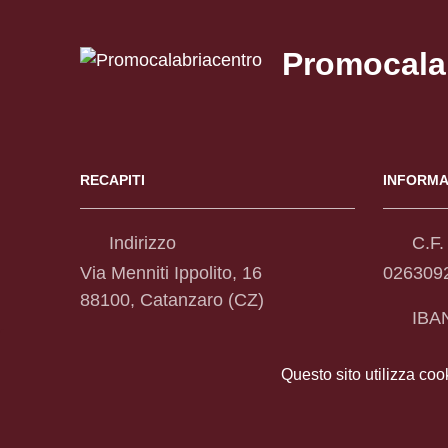
Promocala
RECAPITI
INFORMA
Indirizzo
C.F. 
Via Menniti Ippolito, 16
026309
88100, Catanzaro (CZ)
IBA
Telefono
IT66C3
(+39) 0961 888234-238
Questo sito utilizza coo