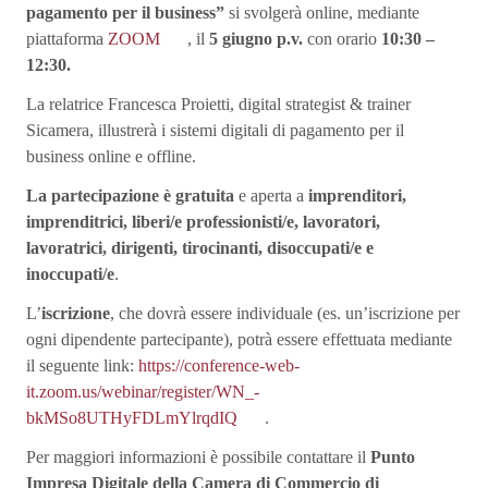
pagamento per il business”
si svolgerà online, mediante
piattaforma
ZOOM
, il
5 giugno p.v.
con orario
10:30 –
12:30.
La relatrice Francesca Proietti, digital strategist & trainer
Sicamera, illustrerà i sistemi digitali di pagamento per il
business online e offline.
La partecipazione è gratuita
e aperta a
imprenditori,
imprenditrici, liberi/e professionisti/e, lavoratori,
lavoratrici, dirigenti, tirocinanti, disoccupati/e e
inoccupati/e
.
L’
iscrizione
, che dovrà essere individuale (es. un’iscrizione per
ogni dipendente partecipante), potrà essere effettuata mediante
il seguente link:
https://conference-web-
it.zoom.us/webinar/register/WN_-
bkMSo8UTHyFDLmYlrqdIQ
.
Per maggiori informazioni è possibile contattare il
Punto
Impresa Digitale della Camera di Commercio di