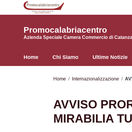
Vai ai contenuti
Vai al menu di navigazione
Vai al footer
Promocalabriacentro
Azienda Speciale Camera Commercio di Catanzar
Home
Chi Siamo
Ultime Notizie
Home
/
Internazionalizzazione
/
AV
AVVISO PRO
MIRABILIA T