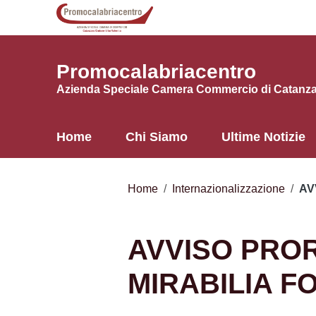
Vai ai contenuti
Vai al menu di navigazione
Vai al footer
Promocalabriacentro
Azienda Speciale Camera Commercio di Catanzar
Home
Chi Siamo
Ultime Notizie
Home
/
Internazionalizzazione
/
AV
AVVISO PRO
MIRABILIA 