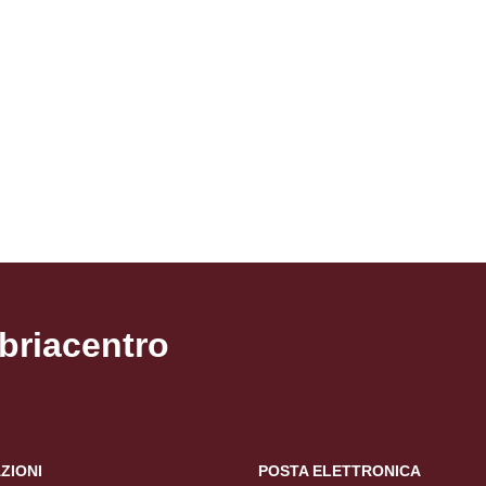
Pagina precedente
Pagina successiva
briacentro
ZIONI
POSTA ELETTRONICA