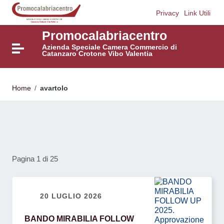
Vai ai contenuti
Privacy
Link Utili
Vai al menu di navigazione
Vai al footer
Promocalabriacentro
Azienda Speciale Camera Commercio di
Attiva / disattiva la navigazione
Catanzaro Crotone Vibo Valentia
Home
/
avartolo
Pagina 1 di 25
20 LUGLIO 2026
BANDO MIRABILIA FOLLOW